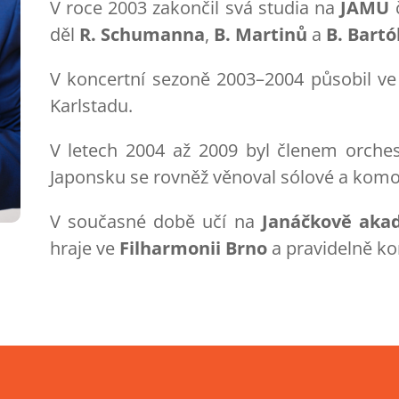
V roce 2003 zakončil svá studia na
JAMU
č
děl
R. Schumanna
,
B. Martinů
a
B. Bartó
V koncertní sezoně 2003–2004 působil v
Karlstadu.
V letech 2004 až 2009 byl členem orche
Japonsku se rovněž věnoval sólové a komo
V současné době učí na
Janáčkově aka
hraje ve
Filharmonii Brno
a pravidelně ko