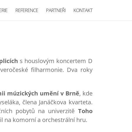
RIE
REFERENCE
PARTNEŘI
KONTAKT
licích
s houslovým koncertem D
veročeské filharmonie. Dva roky
ii múzických umění v Brně
, kde
yseláka, člena Janáčkova kvarteta.
čních pobytů na univerzitě
Toho
 na komorní a orchestrální hru.