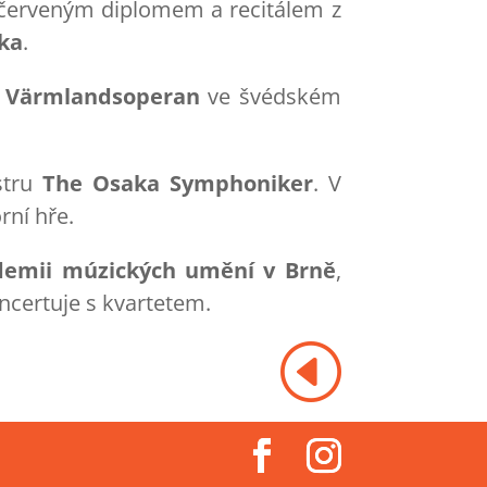
erveným diplomem a recitálem z
ka
.
e
Värmlandsoperan
ve švédském
stru
The Osaka Symphoniker
. V
rní hře.
demii múzických umění v Brně
,
ncertuje s kvartetem.
H