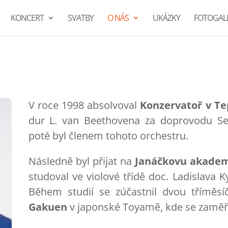
KONCERT
SVATBY
O NÁS
UKÁZKY
FOTOGALE
V roce 1998 absolvoval
Konzervatoř v Tep
dur L. van Beethovena za doprovodu Se
poté byl členem tohoto orchestru.
Následně byl přijat na
Janáčkovu akadem
studoval ve violové třídě doc. Ladislava K
Během studií se zúčastnil dvou tříměsí
Gakuen
v japonské Toyamě, kde se zaměřil