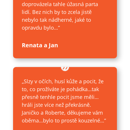
doprovázela tahle úžasná parta
lidí. Bez nich by to zcela jistě
nebylo tak nádherné, jaké to
opravdu bylo…“
Renata a Jan
„Slzy v očích, husí kůže a pocit, že
to, co prožíváte je pohádka…tak
přesně tenhle pocit jsme měli…
hráli jste více než překrásně.
Janičko a Roberte, děkujeme vám
oběma…bylo to prostě kouzelné…“