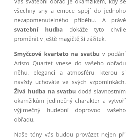
Váš svatební obřad je okamžikem, kdy se
všechny sny a emoce spojí do jednoho
nezapomenutelného příběhu. A právě
svatební hudba
dokáže tyto chvíle
proměnit v ještě magičtější zážitek.
Smyčcové kvarteto na svatbu
v podání
Aristo Quartet vnese do vašeho obřadu
něhu, eleganci a atmosféru, kterou si
navždy uchováte ve svých vzpomínkách.
Živá hudba na svatbu
dodá slavnostním
okamžikům jedinečný charakter a vytvoří
výjimečný hudební doprovod vašeho
obřadu.
Naše tóny vás budou provázet nejen při